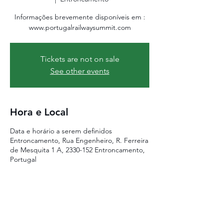
Informações brevemente disponíveis em :
www.portugalrailwaysummit.com
Tickets are not on sale
See other events
Hora e Local
Data e horário a serem definidos
Entroncamento, Rua Engenheiro, R. Ferreira
de Mesquita 1 A, 2330-152 Entroncamento,
Portugal
Share this event